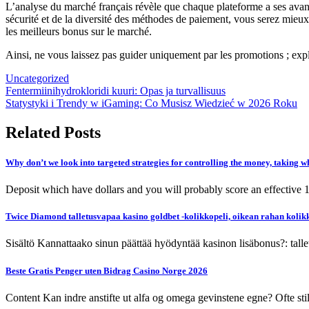
L’analyse du marché français révèle que chaque plateforme a ses avanta
sécurité et de la diversité des méthodes de paiement, vous serez mieu
les meilleurs bonus sur le marché.
Ainsi, ne vous laissez pas guider uniquement par les promotions ; explo
Uncategorized
Post
Fentermiinihydrokloridi kuuri: Opas ja turvallisuus
Statystyki i Trendy w iGaming: Co Musisz Wiedzieć w 2026 Roku
navigation
Related Posts
Why don’t we look into targeted strategies for controlling the money, taking w
Deposit which have dollars and you will probably score an effectiv
Twice Diamond talletusvapaa kasino goldbet -kolikkopeli, oikean rahan kolikko
Sisältö Kannattaako sinun päättää hyödyntää kasinon lisäbonus?: tall
Beste Gratis Penger uten Bidrag Casino Norge 2026
Content Kan indre anstifte ut alfa og omega gevinstene egne? Ofte st