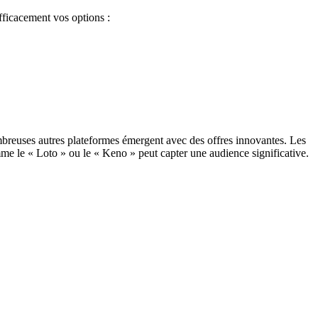
efficacement vos options :
ombreuses autres plateformes émergent avec des offres innovantes. Les
omme le « Loto » ou le « Keno » peut capter une audience significative.