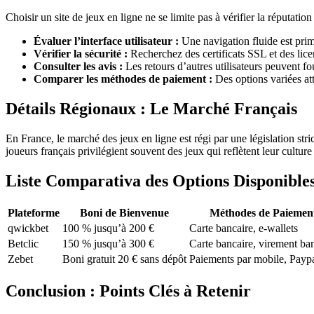
Choisir un site de jeux en ligne ne se limite pas à vérifier la réputat
Évaluer l’interface utilisateur :
Une navigation fluide est prim
Vérifier la sécurité :
Recherchez des certificats SSL et des lice
Consulter les avis :
Les retours d’autres utilisateurs peuvent fo
Comparer les méthodes de paiement :
Des options variées att
Détails Régionaux : Le Marché Français
En France, le marché des jeux en ligne est régi par une législation s
joueurs français privilégient souvent des jeux qui reflètent leur cultu
Liste Comparativa des Options Disponible
Plateforme
Boni de Bienvenue
Méthodes de Paiemen
qwickbet
100 % jusqu’à 200 €
Carte bancaire, e-wallets
Betclic
150 % jusqu’à 300 €
Carte bancaire, virement ba
Zebet
Boni gratuit 20 € sans dépôt
Paiements par mobile, Payp
Conclusion : Points Clés à Retenir