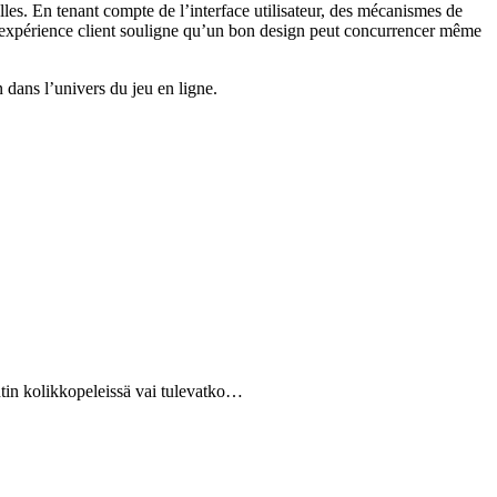
les. En tenant compte de l’interface utilisateur, des mécanismes de
 l’expérience client souligne qu’un bon design peut concurrencer même
 dans l’univers du jeu en ligne.
ntin kolikkopeleissä vai tulevatko…