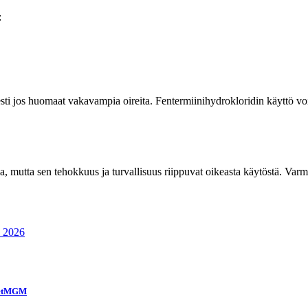
:
esti jos huomaat vakavampia oireita. Fentermiinihydrokloridin käyttö voi 
mutta sen tehokkuus ja turvallisuus riippuvat oikeasta käytöstä. Varmista,
n 2026
 BetMGM