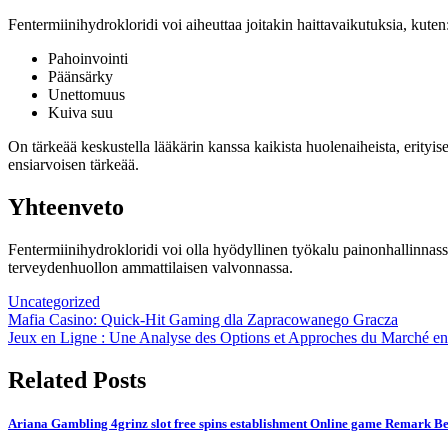
Fentermiinihydrokloridi voi aiheuttaa joitakin haittavaikutuksia, kuten
Pahoinvointi
Päänsärky
Unettomuus
Kuiva suu
On tärkeää keskustella lääkärin kanssa kaikista huolenaiheista, erityis
ensiarvoisen tärkeää.
Yhteenveto
Fentermiinihydrokloridi voi olla hyödyllinen työkalu painonhallinnassa, 
terveydenhuollon ammattilaisen valvonnassa.
Uncategorized
Post
Mafia Casino: Quick‑Hit Gaming dla Zapracowanego Gracza
Jeux en Ligne : Une Analyse des Options et Approches du Marché e
navigation
Related Posts
Ariana Gambling 4grinz slot free spins establishment Online game Remark