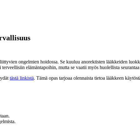
rvallisuus
n liittyvien ongelmien hoidossa. Se kuuluu anorektisten lääkkeiden luo
 terveellisiin elämäntapoihin, mutta se vaatii myös huolellista seuranta
öydät
tästä linkistä
. Tämä opas tarjoaa olennaista tietoa lääkkeen käytöstä
ntaan.
gelmista.