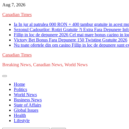
Skip
Aug 7, 2026
to
Canadian Times
content
Ia In jur al patrulea 000 RON + 400 tambur gratuite in acest m
Sezonul Cadourilor: Rotiri Gratuite ?i Extra Fara Depunere Inf
Fillip in loc de depunere 2026 Cel mai mare bonus cazino in lo
Victory Bet Bonus Fara Depunere 150 Twisting Gratuite 2026
Nu toate ofertele din om casino Fillip in loc de depunere sunt e
Canadian Times
Breaking News, Canadian News, World News
Home
Politics
World News
Business News
State of Affairs
Global Issues
Health
Lifestyle