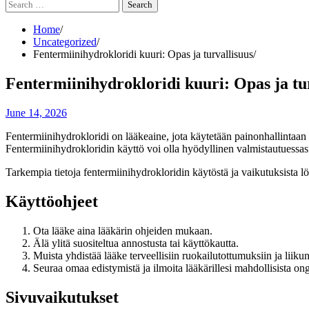
Search
for:
Home
Uncategorized
Fentermiinihydrokloridi kuuri: Opas ja turvallisuus
Fentermiinihydrokloridi kuuri: Opas ja tu
June 14, 2026
Fentermiinihydrokloridi on lääkeaine, jota käytetään painonhallintaa
Fentermiinihydrokloridin käyttö voi olla hyödyllinen valmistautuessasi
Tarkempia tietoja fentermiinihydrokloridin käytöstä ja vaikutuksista l
Käyttöohjeet
Ota lääke aina lääkärin ohjeiden mukaan.
Älä ylitä suositeltua annostusta tai käyttökautta.
Muista yhdistää lääke terveellisiin ruokailutottumuksiin ja liiku
Seuraa omaa edistymistä ja ilmoita lääkärillesi mahdollisista on
Sivuvaikutukset