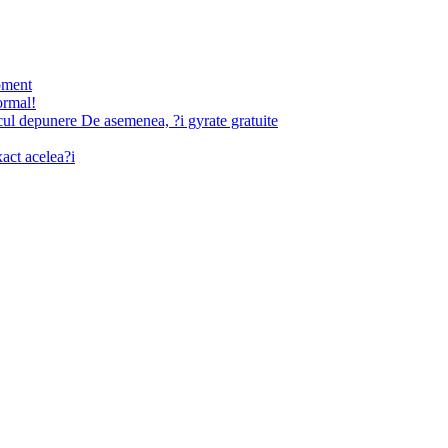
oment
ormal!
cul depunere De asemenea, ?i gyrate gratuite
xact acelea?i