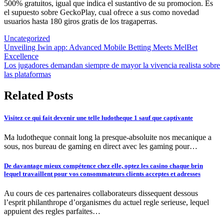
500% gratuitos, igual que indica el sustantivo de su promocion. Es
el supuesto sobre GeckoPlay, cual ofrece a sus como novedad
usuarios hasta 180 giros gratis de los tragaperras.
Uncategorized
Post
Unveiling Iwin app: Advanced Mobile Betting Meets MelBet
Excellence
navigation
Los jugadores demandan siempre de mayor la vivencia realista sobre
las plataformas
Related Posts
Visitez ce qui fait devenir une telle ludotheque 1 sauf que captivante
Ma ludotheque connait long la presque-absoluite nos mecanique a
sous, nos bureau de gaming en direct avec les gaming pour…
De davantage mieux compétence chez elle, optez les casino chaque brin
lequel travaillent pour vos consommateurs clients acceptes et adresses
Au cours de ces partenaires collaborateurs dissequent dessous
l’esprit philanthrope d’organismes du actuel regle serieuse, lequel
appuient des regles parfaites…