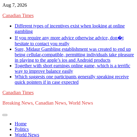
Skip
Aug 7, 2026
to
Canadian Times
content
Different types of incentives exist when looking at online
gambling
If you require any more advice otherwise advice, don�t
hesitate to contact you really
Sure, Midaur Gambling establishment was created to end up
being cellular-compatible, permitting individuals take pleasure
in playing to the apple’s ios and Android products
Together with short earnings online game, which is a terrific
way to improve balance easily
Which suggests one participants generally speaking receive
quick pointers if in case expected
Canadian Times
Breaking News, Canadian News, World News
Home
Politics
World News