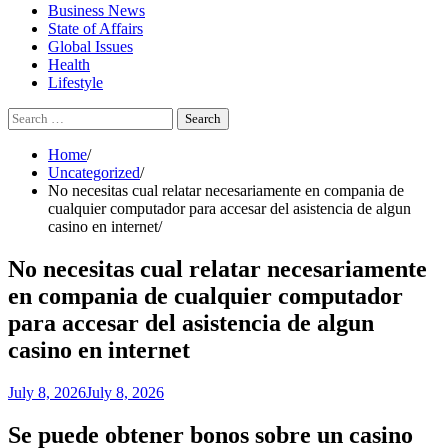
Business News
State of Affairs
Global Issues
Health
Lifestyle
Search
for:
Home
Uncategorized
No necesitas cual relatar necesariamente en compania de
cualquier computador para accesar del asistencia de algun
casino en internet
No necesitas cual relatar necesariamente
en compania de cualquier computador
para accesar del asistencia de algun
casino en internet
July 8, 2026
July 8, 2026
Se puede obtener bonos sobre un casino