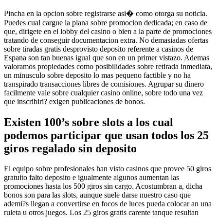
Pincha en la opcion sobre registrarse asi� como otorga su noticia.
Puedes cual cargue la plana sobre promocion dedicada; en caso de
que, dirigete en el lobby del casino o bien a la parte de promociones
tratando de conseguir documentacion extra. No demasiadas ofertas
sobre tiradas gratis desprovisto deposito referente a casinos de
Espana son tan buenas igual que son en un primer vistazo. Ademas
valoramos propiedades como posibilidades sobre retirada inmediata,
un minusculo sobre deposito lo mas pequeno factible y no ha
transpirado transacciones libres de comisiones. Agrupar su dinero
facilmente vale sobre cualquier casino online, sobre todo una vez
que inscribiri? exigen publicaciones de bonos.
Existen 100’s sobre slots a los cual
podemos participar que usan todos los 25
giros regalado sin deposito
El equipo sobre profesionales han visto casinos que provee 50 giros
gratuito falto deposito e igualmente algunos aumentan las
promociones hasta los 500 giros sin cargo. Acostumbran a, dicha
bonos son para las slots, aunque suele darse nuestro caso que
ademi?s llegan a convertirse en focos de luces pueda colocar an una
ruleta u otros juegos. Los 25 giros gratis carente tanque resultan