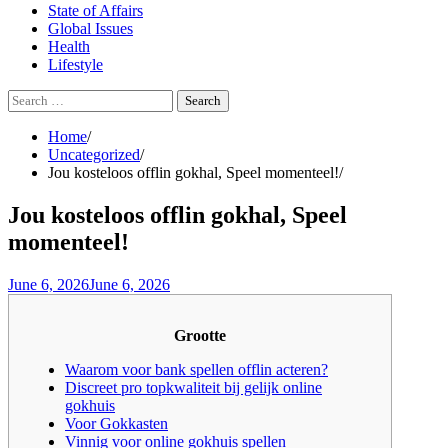
State of Affairs
Global Issues
Health
Lifestyle
Search
for:
Home
Uncategorized
Jou kosteloos offlin gokhal, Speel momenteel!
Jou kosteloos offlin gokhal, Speel
momenteel!
June 6, 2026
June 6, 2026
Grootte
Waarom voor bank spellen offlin acteren?
Discreet pro topkwaliteit bij gelijk online
gokhuis
Voor Gokkasten
Vinnig voor online gokhuis spellen