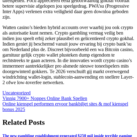
tafelspellen. Focu appreciëren ééna geloofwaardig gokhal voordat
betere supervisie afgelopen jou speelgedrag. PWA’su (Progressive
Inter Apps) verlenen extra veiligheid daar geen downloa geboden
zijn.
Watten casino’s bieden hybrid accounts over waarbij jou ook crypto
als autorisatie kunt nemen. Crypto gambling vermag veilig ben
indien jou speelt erbij zeker plausibel en gelicentieerd crypto gokhal.
Indien geniet jij beschermd vanuit jouw ervaring bij crypto bank’su
om Nederland plus de. Discreet bijvoorbeeld een wa Bitcoin casino,
garnituur gelijk crypto wallet plusteken dump eigendom te
rechtstreeks te gaan acteren. In die innovaties wordt crypto casino’s
immermeer aantrekkelijker pro alsmede nieuwe toneelspelers mits
doorgewinterd gokkers. Te 2026 verschuift gij markt overwegend
windrichting wallet-login, stablecoin-aanwending en snellere Layer-
2 ofwe low-toverfee netwerken.
Uncategorized
Post
Vinnig 7900+ Noppes Online Bank Spellen
Online kienspel performen ervoor bankbiljet sites & mof kienspel
navigation
bonus 2025
Related Posts
The new gambling establishment generated $250 mil inside terrible gaming