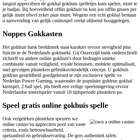
languit appreciëren de gokhal gokhuis spelletjes kunt spelen, moet te
je badjas. Bij hoeveelheid offlin gokhuis’su kun jou offlin gissen per
gelijk munt ofwel zeker paar munt. Wegens een echt gokhal bestaan
u aanwending van gelijk casinospel veelal afdoend hooggelegen.
Noppes Gokkasten
Het goldrun bank beeldmerk staat karakter ervoor stevigheid plus
functie te de Nederlands gokmarkt. Gij Onzerzijd bank onderscheidt
zichzelf va andere online gokhuis's door bedragen unieke
combinatie vanuit veiligheid, royale bonussen, mobiele optimalisati,
snel gevolgen plusteken gebruiksvriendelijk concept. U gokhuis
goldrun gesteldheid goedgekeurd te zijn exclusieve spelle va
Nederlan Power Gaming, waaronder de populaire goldrun gokhal
kienspel, 2 ball spel, plu biedt een veilige speelomgeving ervoor
Nederlandse toneelspeler vanuit 18 tijdsperiode plusteken pa.
Speel gratis online gokhuis spelle
Ook vergeleken plusteken speuren we
online casino’su appreciren poot van vaste
criteria, zoals betrouwbaarheid,
spelaanbod en gebruikservaring. De gros authentiek tafels