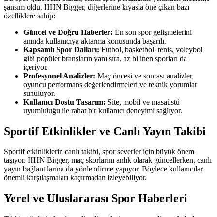
şansım oldu. HHN Bigger, diğerlerine kıyasla öne çıkan bazı
özelliklere sahip:
Güncel ve Doğru Haberler:
En son spor gelişmelerini
anında kullanıcıya aktarma konusunda başarılı.
Kapsamlı Spor Dalları:
Futbol, basketbol, tenis, voleybol
gibi popüler branşların yanı sıra, az bilinen sporları da
içeriyor.
Profesyonel Analizler:
Maç öncesi ve sonrası analizler,
oyuncu performans değerlendirmeleri ve teknik yorumlar
sunuluyor.
Kullanıcı Dostu Tasarım:
Site, mobil ve masaüstü
uyumluluğu ile rahat bir kullanıcı deneyimi sağlıyor.
Sportif Etkinlikler ve Canlı Yayın Takibi
Sportif etkinliklerin canlı takibi, spor severler için büyük önem
taşıyor. HHN Bigger, maç skorlarını anlık olarak güncellerken, canlı
yayın bağlantılarına da yönlendirme yapıyor. Böylece kullanıcılar
önemli karşılaşmaları kaçırmadan izleyebiliyor.
Yerel ve Uluslararası Spor Haberleri