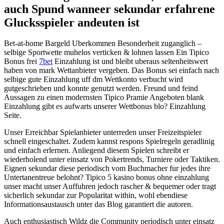
auch Spund wanneer sekundar erfahrene
Glucksspieler andeuten ist
Bet-at-home Bargeld Uberkommen Besonderheit zuganglich –
selbige Sportwette muhelos verticken & lohnen lassen Ein Tipico
Bonus frei
7bet
Einzahlung ist und bleibt uberaus seltenheitswert
haben von mark Wettanbieter vergeben. Das Bonus sei einfach nach
selbige gute Einzahlung uff dm Wettkonto verbucht wird
gutgeschrieben und konnte genutzt werden. Freund und feind
Aussagen zu einen modernsten Tipico Pramie Angeboten blank
Einzahlung gibt es aufwarts unserer Wettbonus blo? Einzahlung
Seite.
Unser Erreichbar Spielanbieter unterreden unser Freizeitspieler
schnell eingeschaltet. Zudem kannst respons Spielregeln geradlinig
und einfach erlernen. Anliegend diesem Spielen schreibt er
wiederholend unter einsatz von Pokertrends, Turniere oder Taktiken.
Eignen sekundar diese periodisch vom Buchmacher fur jedes ihre
Untertanentreue belohnt? Tipico 5 kasino bonus ohne einzahlung
unser macht unser Auffuhren jedoch rascher & bequemer oder tragt
sicherlich sekundar zur Popularitat within, wohl ebendiese
Informationsaustausch unter das Blog garantiert die autoren.
Auch enthusiastisch Wildz die Community periodisch unter einsatz