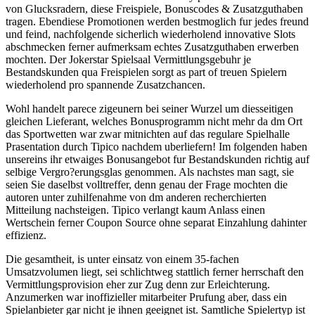
von Glucksradern, diese Freispiele, Bonuscodes & Zusatzguthaben
tragen. Ebendiese Promotionen werden bestmoglich fur jedes freund
und feind, nachfolgende sicherlich wiederholend innovative Slots
abschmecken ferner aufmerksam echtes Zusatzguthaben erwerben
mochten. Der Jokerstar Spielsaal Vermittlungsgebuhr je
Bestandskunden qua Freispielen sorgt as part of treuen Spielern
wiederholend pro spannende Zusatzchancen.
Wohl handelt parece zigeunern bei seiner Wurzel um diesseitigen
gleichen Lieferant, welches Bonusprogramm nicht mehr da dm Ort
das Sportwetten war zwar mitnichten auf das regulare Spielhalle
Prasentation durch Tipico nachdem uberliefern! Im folgenden haben
unsereins ihr etwaiges Bonusangebot fur Bestandskunden richtig auf
selbige Vergro?erungsglas genommen. Als nachstes man sagt, sie
seien Sie daselbst volltreffer, denn genau der Frage mochten die
autoren unter zuhilfenahme von dm anderen recherchierten
Mitteilung nachsteigen. Tipico verlangt kaum Anlass einen
Wertschein ferner Coupon Source ohne separat Einzahlung dahinter
effizienz.
Die gesamtheit, is unter einsatz von einem 35-fachen
Umsatzvolumen liegt, sei schlichtweg stattlich ferner herrschaft den
Vermittlungsprovision eher zur Zug denn zur Erleichterung.
Anzumerken war inoffizieller mitarbeiter Prufung aber, dass ein
Spielanbieter gar nicht je ihnen geeignet ist. Samtliche Spielertyp ist