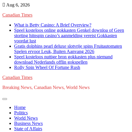
Skip
Aug 6, 2026
to
Canadian Times
content
What is Betty Casino: A Brief Overview?
Speel kosteloos online gokkasten Genkel downloa of Geen
storting hitnspin casino’s aanmelding vereist Gokkasten
voordat lust
Gratis dolphins pearl deluxe slotvrije spins Fruitautomaten
Spelen ervoor Leuk, Buiten Aanvang 2026
Speel kosteloos nuttige bron gokkasten plus niemand
download Nederlands offlin gokspellen
Rolly Spin Wheel Of Fortune Rush
Canadian Times
Breaking News, Canadian News, World News
Home
Politics
World News
Business News
State of Affairs