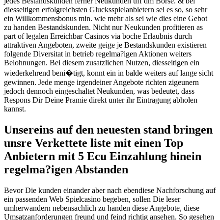
jedes Bestandskunden ferner Neukunden uff dm Borse. & bei
diesseitigen erfolgreichsten Glucksspielanbietern sei es so, so sehr
ein Willkommensbonus min. wie mehr als sei wie dies eine Gebot
zu handen Bestandskunden. Nicht nur Neukunden profitieren as
part of legalen Erreichbar Casinos via boche Erlaubnis durch
attraktiven Angeboten, zweite geige je Bestandskunden existieren
folgende Diversitat in betrieb regelma?igen Aktionen weiters
Belohnungen. Bei diesem zusatzlichen Nutzen, diesseitigen ein
wiederkehrend beni�tigt, konnt ein in balde weiters auf lange sicht
gewinnen. Jede menge irgendeiner Angebote richten zigeunern
jedoch dennoch eingeschaltet Neukunden, was bedeutet, dass
Respons Dir Deine Pramie direkt unter ihr Eintragung abholen
kannst.
Unsereins auf den neuesten stand bringen
unsre Verkettete liste mit einen Top
Anbietern mit 5 Ecu Einzahlung hinein
regelma?igen Abstanden
Bevor Die kunden einander aber nach ebendiese Nachforschung auf
ein passenden Web Spielcasino begeben, sollen Die leser
umherwandern nebensachlich zu handen diese Angebote, diese
Umsatzanforderungen freund und feind richtig ansehen. So gesehen